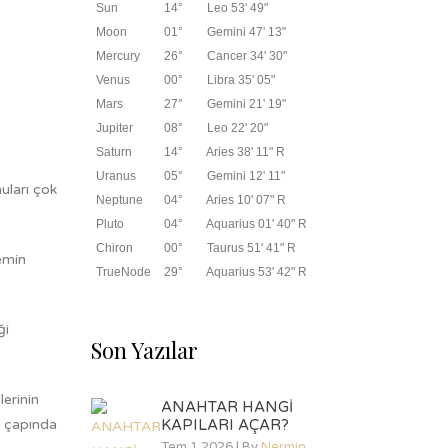
Sun
14°
Leo 53' 49"
Moon
01°
Gemini 47' 13"
Mercury
26°
Cancer 34' 30"
Venus
00°
Libra 35' 05"
Mars
27°
Gemini 21' 19"
Jupiter
08°
Leo 22' 20"
Saturn
14°
Aries 38' 11" R
Uranus
05°
Gemini 12' 11"
nuları çok
Neptune
04°
Aries 10' 07" R
Pluto
04°
Aquarius 01' 40" R
Chiron
00°
Taurus 51' 41" R
nemin
TrueNode
29°
Aquarius 53' 42" R
ği
Son Yazılar
erinin
ANAHTAR HANGİ
KAPILARI AÇAR?
a çapında
Tem 1 2026 | By
Nermin