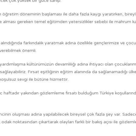
ecek çok yüksek bir güce sahip.
m öğretim döneminin başlaması ile daha fazla kaygı yaratırken, birey
 alması gereken temel eğitimden yetersizlikler sebebi ile mahrum ka
alındığında farkındalık yaratmak adına özellikle gençlerimize ve çocu
verebilmek önemli.
ardımlaşma kültürümüzün devamlılığı adına ihtiyacı olan çocuklarımı
 sağlayabiliriz. Fırsat eşitliğinin eğitim alanında da sağlanamadığı ül
koşulsuz sevgi ile bütüne hizmettir.
ac haftadır yakından gözlemleme fırsatı bulduğum Türkiye koşulların
inin oluşması adına yapılabilecek bireysel çok fazla şey var. Sadec
ak noktasından çıkartarak olayları farklı bir bakış açısı ile gözlem