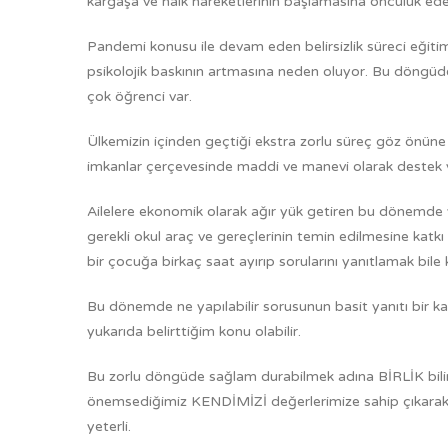
kargaşa ve halk hareketlerinin başlamasına öncülük ed
Pandemi konusu ile devam eden belirsizlik süreci eğiti
psikolojik baskının artmasına neden oluyor. Bu döngüde
çok öğrenci var.
Ülkemizin içinden geçtiği ekstra zorlu süreç göz önüne 
imkanlar çerçevesinde maddi ve manevi olarak destek 
Ailelere ekonomik olarak ağır yük getiren bu dönemde y
gerekli okul araç ve gereçlerinin temin edilmesine katkı
bir çocuğa birkaç saat ayırıp sorularını yanıtlamak bile 
Bu dönemde ne yapılabilir sorusunun basit yanıtı bir k
yukarıda belirttiğim konu olabilir.
Bu zorlu döngüde sağlam durabilmek adına BİRLİK bilinc
önemsediğimiz KENDİMİZİ değerlerimize sahip çıkarak od
yeterli.