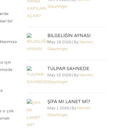
Glauninger
lerde
lan bir
BİLGELİĞİN AYNASI
klarımıza
May 18 2026 | By
Nermin
Glauninger
z için
TULPAR SAHNEDE
kemizde
May 15 2026 | By
Nermin
Glauninger
da
ŞÍFA MI LANET MÍ?
May 1 2026 | By
Nermin
e o çok
Glauninger
lemek