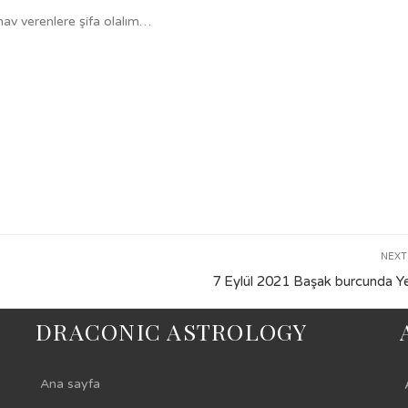
nav verenlere şifa olalım…
NEXT
7 Eylül 2021 Başak burcunda Y
DRACONIC ASTROLOGY
Ana sayfa