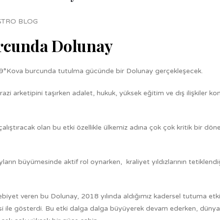
STRO BLOG
urcunda Dolunay
 29°Kova burcunda tutulma gücünde bir Dolunay gerçekleşecek.
zi arketipini taşırken adalet, hukuk, yüksek eğitim ve dış ilişkiler ko
 çalıştıracak olan bu etki özellikle ülkemiz adına çok çok kritik bir dö
ayların büyümesinde aktif rol oynarken, kraliyet yıldızlarının tetiklendi
et veren bu Dolunay, 2018 yılında aldığımız kadersel tutuma etkil
rjisi ile gösterdi. Bu etki dalga dalga büyüyerek devam ederken, düny