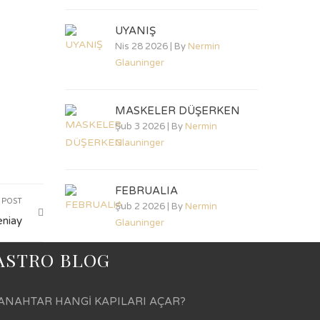
UYANIŞ
Nis 28 2026 | By
Nermin
Glauninger
MASKELER DÜŞERKEN
Şub 3 2026 | By
Nermin
Glauninger
FEBRUALIA
 POST
Şub 2 2026 | By
Nermin
eniay
Glauninger
ASTRO BLOG
ANAHTAR HANGİ KAPILARI AÇAR?