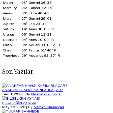
Moon
03°
Gemini 06' 39"
Mercury
26°
Cancer 42' 15"
Venus
00°
Libra 40' 40"
Mars
27°
Gemini 25' 01"
Jupiter
08°
Leo 23' 34"
Saturn
14°
Aries 38' 05" R
Uranus
05°
Gemini 12' 21"
Neptune
04°
Aries 10' 02" R
Pluto
04°
Aquarius 01' 32" R
Chiron
00°
Taurus 51' 40" R
TrueNode
29°
Aquarius 53' 37" R
Son Yazılar
ANAHTAR HANGİ KAPILARI AÇAR?
Tem 1 2026 | By
Nermin Glauninger
BİLGELİĞİN AYNASI
May 18 2026 | By
Nermin Glauninger