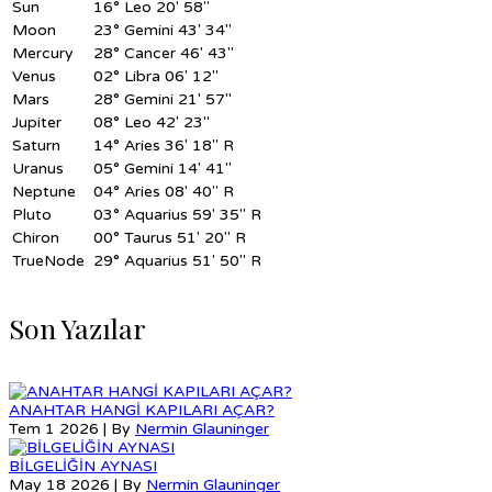
Sun
16°
Leo 20' 58"
Moon
23°
Gemini 43' 34"
Mercury
28°
Cancer 46' 43"
Venus
02°
Libra 06' 12"
Mars
28°
Gemini 21' 57"
Jupiter
08°
Leo 42' 23"
Saturn
14°
Aries 36' 18" R
Uranus
05°
Gemini 14' 41"
Neptune
04°
Aries 08' 40" R
Pluto
03°
Aquarius 59' 35" R
Chiron
00°
Taurus 51' 20" R
TrueNode
29°
Aquarius 51' 50" R
Son Yazılar
ANAHTAR HANGİ KAPILARI AÇAR?
Tem 1 2026 | By
Nermin Glauninger
BİLGELİĞİN AYNASI
May 18 2026 | By
Nermin Glauninger