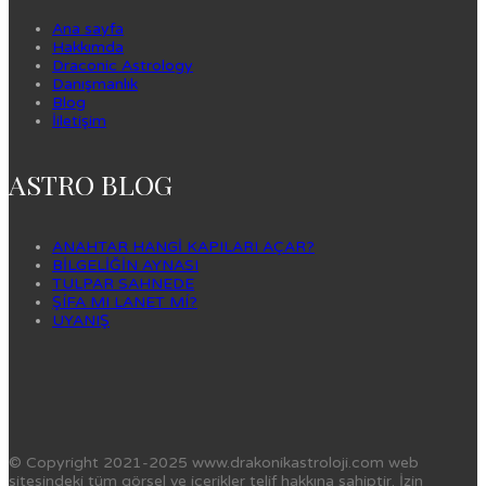
Ana sayfa
Hakkımda
Draconic Astrology
Danışmanlık
Blog
İiletişim
ASTRO BLOG
ANAHTAR HANGİ KAPILARI AÇAR?
BİLGELİĞİN AYNASI
TULPAR SAHNEDE
ŞÍFA MI LANET MÍ?
UYANIŞ
© Copyright 2021-2025 www.drakonikastroloji.com web
sitesindeki tüm görsel ve içerikler telif hakkına sahiptir. İzin