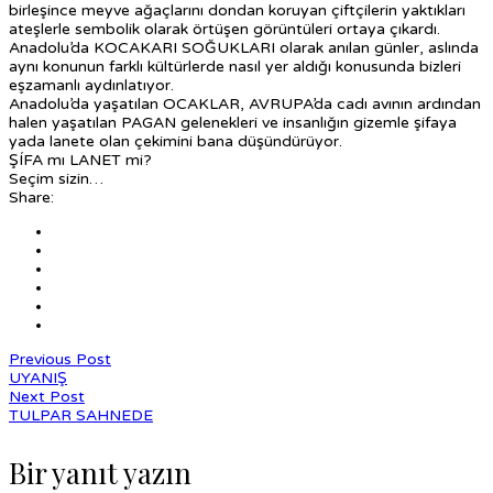
birleşince meyve ağaçlarını dondan koruyan çiftçilerin yaktıkları
ateşlerle sembolik olarak örtüşen görüntüleri ortaya çıkardı.
Anadolu’da KOCAKARI SOĞUKLARI olarak anılan günler, aslında
aynı konunun farklı kültürlerde nasıl yer aldığı konusunda bizleri
eşzamanlı aydınlatıyor.
Anadolu’da yaşatılan OCAKLAR, AVRUPA’da cadı avının ardından
halen yaşatılan PAGAN gelenekleri ve insanlığın gizemle şifaya
yada lanete olan çekimini bana düşündürüyor.
ŞÍFA mı LANET mi?
Seçim sizin…
Share:
Previous Post
UYANIŞ
Next Post
TULPAR SAHNEDE
Bir yanıt yazın