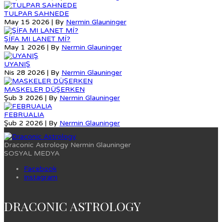
TULPAR SAHNEDE
May 15 2026 | By
Nermin Glauninger
ŞÍFA MI LANET MÍ?
May 1 2026 | By
Nermin Glauninger
UYANIŞ
Nis 28 2026 | By
Nermin Glauninger
MASKELER DÜŞERKEN
Şub 3 2026 | By
Nermin Glauninger
FEBRUALIA
Şub 2 2026 | By
Nermin Glauninger
Draconic Astrology Nermin Glauninger
SOSYAL MEDYA
Facebook
Instagram
DRACONIC ASTROLOGY