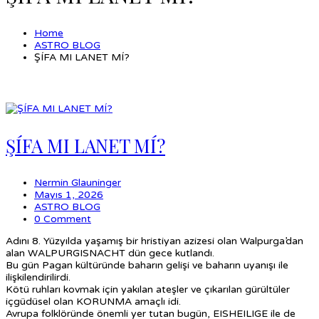
Home
ASTRO BLOG
ŞÍFA MI LANET MÍ?
ŞÍFA MI LANET MÍ?
Nermin Glauninger
Mayıs 1, 2026
ASTRO BLOG
0 Comment
Adını 8. Yüzyılda yaşamış bir hristiyan azizesi olan Walpurga’dan
alan WALPURGISNACHT dün gece kutlandı.
Bu gün Pagan kültüründe baharın gelişi ve baharın uyanışı ile
ilişkilendirilirdi.
Kötü ruhları kovmak için yakılan ateşler ve çıkarılan gürültüler
içgüdüsel olan KORUNMA amaçlı idi.
Avrupa folklöründe önemli yer tutan bugün, EISHEILIGE ile de