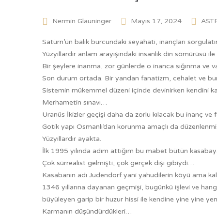
Nermin Glauninger
Mayıs 17, 2024
AST
Satürn’ün balık burcundaki seyahati, inançları sorgulat
Yüzyıllardır anlam arayışındaki insanlık din sömürüsü ile
Bir şeylere inanma, zor günlerde o inanca sığınma ve var
Son durum ortada. Bir yandan fanatizm, cehalet ve bu
Sistemin mükemmel düzeni içinde devinirken kendini ka
Merhametin sınavı…
Uranüs İkizler geçişi daha da zorlu kılacak bu inanç ve f
Gotik yapı Osmanlı’dan korunma amaçlı da düzenlenmi
Yüzyıllardır ayakta.
İlk 1995 yılında adım attığım bu mabet bütün kasaba
Çok sürrealist gelmişti, çok gerçek dışı gibiydi…
Kasabanın adı Judendorf yani yahudilerin köyü ama kalo
1346 yıllarına dayanan geçmişi, bugünkü işlevi ve hangi
büyüleyen garip bir huzur hissi ile kendine yine yine y
Karmanın düşündürdükleri…