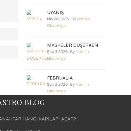
UYANIŞ
Nis 28 2026 | By
Nermin
Glauninger
MASKELER DÜŞERKEN
Şub 3 2026 | By
Nermin
Glauninger
FEBRUALIA
Şub 2 2026 | By
Nermin
Glauninger
ASTRO BLOG
ANAHTAR HANGİ KAPILARI AÇAR?