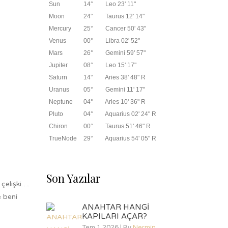
Sun
14°
Leo 23' 11"
Moon
24°
Taurus 12' 14"
Mercury
25°
Cancer 50' 43"
Venus
00°
Libra 02' 52"
Mars
26°
Gemini 59' 57"
Jupiter
08°
Leo 15' 17"
Saturn
14°
Aries 38' 48" R
Uranus
05°
Gemini 11' 17"
Neptune
04°
Aries 10' 36" R
Pluto
04°
Aquarius 02' 24" R
Chiron
00°
Taurus 51' 46" R
TrueNode
29°
Aquarius 54' 05" R
Son Yazılar
çelişki….
e beni
ANAHTAR HANGİ
KAPILARI AÇAR?
Tem 1 2026 | By
Nermin