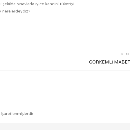
i şekilde sınavlarla iyice kendini tüketişi…
ak nerelerdeydiz?
NEXT
GÖRKEMLİ MABE
 işaretlenmişlerdir