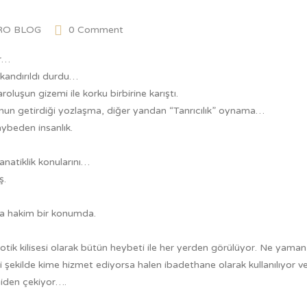
RO BLOG
0 Comment
ır…
 kandırıldı durdu…
oluşun gizemi ile korku birbirine karıştı.
nun getirdiği yozlaşma, diğer yandan “Tanrıcılık” oynama…
ybeden insanlık.
anatiklik konularını…
ş.
ya hakim bir konumda.
tik kilisesi olarak bütün heybeti ile her yerden görülüyor. Ne yaman 
 şekilde kime hizmet ediyorsa halen ibadethane olarak kullanılıyor v
eniden çekiyor….